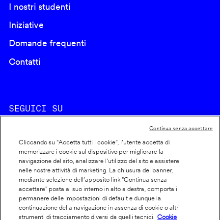
I nostri studenti
Iniziative
Domande frequenti
Contatti
SEGUICI SU
Continua senza accettare
Cliccando su “Accetta tutti i cookie”, l'utente accetta di
memorizzare i cookie sul dispositivo per migliorare la
navigazione del sito, analizzare l'utilizzo del sito e assistere
nelle nostre attività di marketing. La chiusura del banner,
Footer
Cookie policy
mediante selezione dell’apposito link "Continua senza
accettare" posta al suo interno in alto a destra, comporta il
info
Dichiarazione di accessibilità
permanere delle impostazioni di default e dunque la
Privacy
continuazione della navigazione in assenza di cookie o altri
strumenti di tracciamento diversi da quelli tecnici.
Cookie