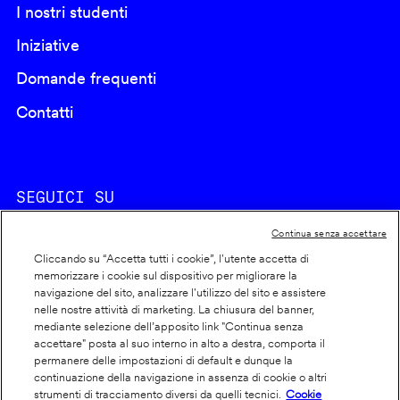
I nostri studenti
Iniziative
Domande frequenti
Contatti
SEGUICI SU
Continua senza accettare
Cliccando su “Accetta tutti i cookie”, l'utente accetta di
memorizzare i cookie sul dispositivo per migliorare la
navigazione del sito, analizzare l'utilizzo del sito e assistere
nelle nostre attività di marketing. La chiusura del banner,
Footer
Cookie policy
mediante selezione dell’apposito link "Continua senza
accettare" posta al suo interno in alto a destra, comporta il
info
Dichiarazione di accessibilità
permanere delle impostazioni di default e dunque la
Privacy
continuazione della navigazione in assenza di cookie o altri
strumenti di tracciamento diversi da quelli tecnici.
Cookie