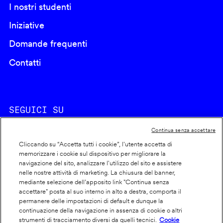
I nostri studenti
Iniziative
Domande frequenti
Contatti
SEGUICI SU
Continua senza accettare
Cliccando su “Accetta tutti i cookie”, l'utente accetta di
memorizzare i cookie sul dispositivo per migliorare la
navigazione del sito, analizzare l'utilizzo del sito e assistere
nelle nostre attività di marketing. La chiusura del banner,
Footer
Cookie policy
mediante selezione dell’apposito link "Continua senza
accettare" posta al suo interno in alto a destra, comporta il
info
Dichiarazione di accessibilità
permanere delle impostazioni di default e dunque la
Privacy
continuazione della navigazione in assenza di cookie o altri
strumenti di tracciamento diversi da quelli tecnici.
Cookie