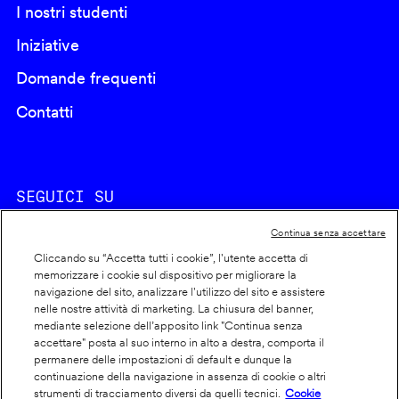
I nostri studenti
Iniziative
Domande frequenti
Contatti
SEGUICI SU
Continua senza accettare
Cliccando su “Accetta tutti i cookie”, l'utente accetta di
memorizzare i cookie sul dispositivo per migliorare la
navigazione del sito, analizzare l'utilizzo del sito e assistere
nelle nostre attività di marketing. La chiusura del banner,
Footer
Cookie policy
mediante selezione dell’apposito link "Continua senza
accettare" posta al suo interno in alto a destra, comporta il
info
Dichiarazione di accessibilità
permanere delle impostazioni di default e dunque la
Privacy
continuazione della navigazione in assenza di cookie o altri
strumenti di tracciamento diversi da quelli tecnici.
Cookie