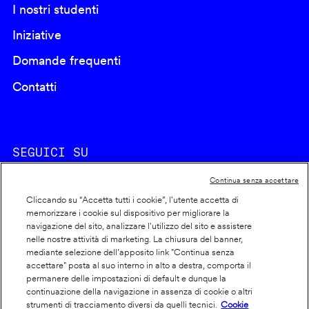
I nostri studenti
Iniziative
Domande frequenti
Contatti
SEGUICI SU
Continua senza accettare
Cliccando su “Accetta tutti i cookie”, l'utente accetta di
memorizzare i cookie sul dispositivo per migliorare la
navigazione del sito, analizzare l'utilizzo del sito e assistere
nelle nostre attività di marketing. La chiusura del banner,
Footer
Cookie policy
mediante selezione dell’apposito link "Continua senza
accettare" posta al suo interno in alto a destra, comporta il
info
Dichiarazione di accessibilità
permanere delle impostazioni di default e dunque la
Privacy
continuazione della navigazione in assenza di cookie o altri
strumenti di tracciamento diversi da quelli tecnici.
Cookie