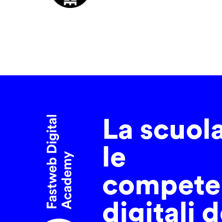
La scuol
le
compete
digitali d