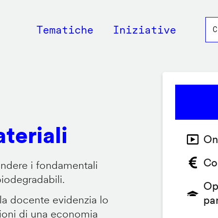
Main
Tematiche
Iniziative
navigation
teriali
On
Co
endere i fondamentali
biodegradabili.
Op
 la docente evidenzia lo
pa
zioni di una economia