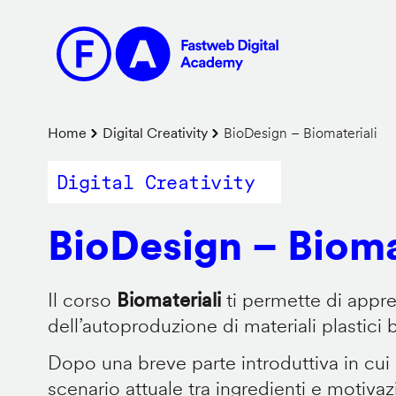
Salta
al
contenuto
principale
Briciole
Home
Digital Creativity
BioDesign – Biomateriali
di
Digital Creativity
pane
BioDesign – Bioma
Il corso
Biomateriali
ti permette di appr
dell’autoproduzione di materiali plastici 
Dopo una breve parte introduttiva in cui
scenario attuale tra ingredienti e motiva