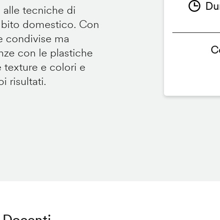
Du
 alle tecniche di
ambito domestico. Con
te condivise ma
C
renze con le plastiche
e texture e colori e
 risultati.
Docenti