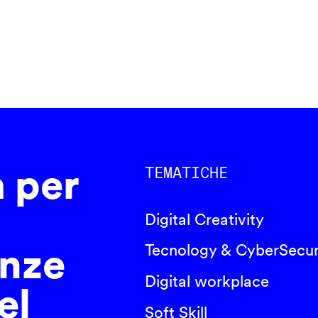
a per
TEMATICHE
Digital Creativity
nze
Tecnology & CyberSecur
Digital workplace
el
Soft Skill