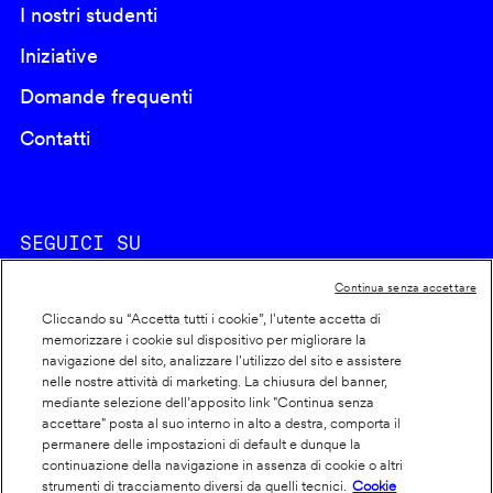
I nostri studenti
Iniziative
Domande frequenti
Contatti
SEGUICI SU
Continua senza accettare
Cliccando su “Accetta tutti i cookie”, l'utente accetta di
memorizzare i cookie sul dispositivo per migliorare la
navigazione del sito, analizzare l'utilizzo del sito e assistere
nelle nostre attività di marketing. La chiusura del banner,
Footer
Cookie policy
mediante selezione dell’apposito link "Continua senza
accettare" posta al suo interno in alto a destra, comporta il
info
Dichiarazione di accessibilità
permanere delle impostazioni di default e dunque la
Privacy
continuazione della navigazione in assenza di cookie o altri
strumenti di tracciamento diversi da quelli tecnici.
Cookie