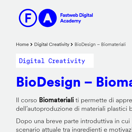
Salta
al
contenuto
principale
Briciole
Home
Digital Creativity
BioDesign – Biomateriali
di
Digital Creativity
pane
BioDesign – Bioma
Il corso
Biomateriali
ti permette di appr
dell’autoproduzione di materiali plastici 
Dopo una breve parte introduttiva in cui
scenario attuale tra ingredienti e motiva