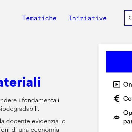
Main
Tematiche
Iniziative
navigation
teriali
On
Co
endere i fondamentali
biodegradabili.
Op
 la docente evidenzia lo
pa
zioni di una economia