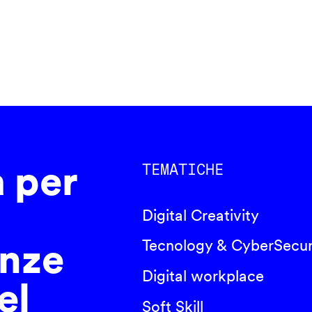
a per
TEMATICHE
Digital Creativity
nze
Tecnology & CyberSecur
Digital workplace
el
Soft Skill