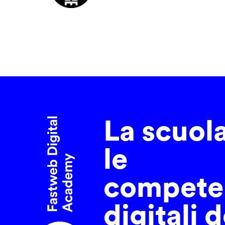
La scuol
le
compete
digitali d