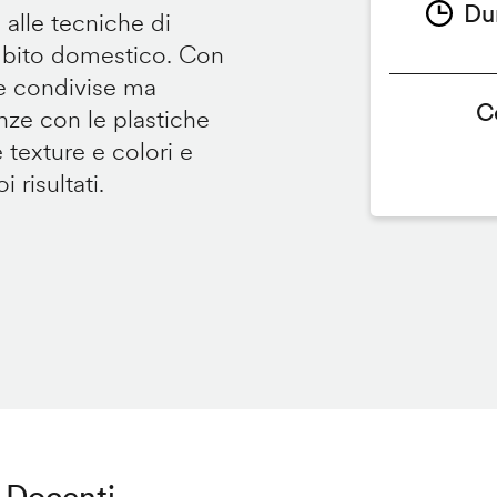
Du
 alle tecniche di
ambito domestico. Con
te condivise ma
C
renze con le plastiche
e texture e colori e
 risultati.
Docenti