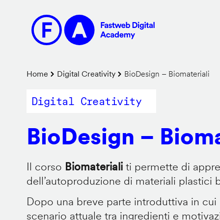
Salta
al
contenuto
principale
Briciole
Home
Digital Creativity
BioDesign – Biomateriali
di
Digital Creativity
pane
BioDesign – Bioma
Il corso
Biomateriali
ti permette di appr
dell’autoproduzione di materiali plastici 
Dopo una breve parte introduttiva in cui
scenario attuale tra ingredienti e motiva