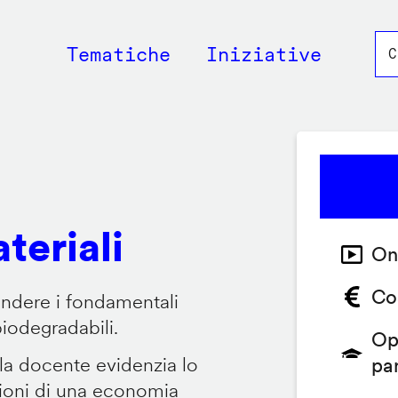
Main
Tematiche
Iniziative
navigation
teriali
On
Co
endere i fondamentali
biodegradabili.
Op
 la docente evidenzia lo
pa
zioni di una economia