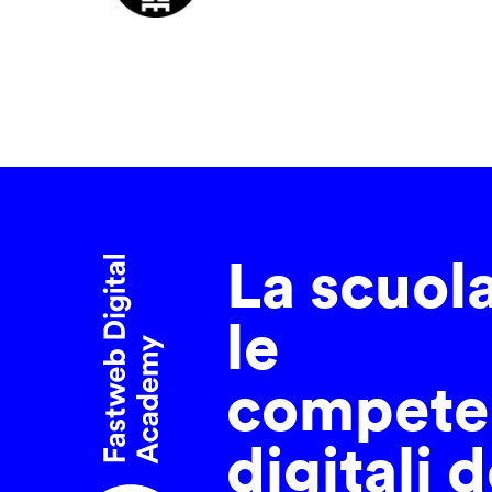
La scuol
le
compete
digitali d