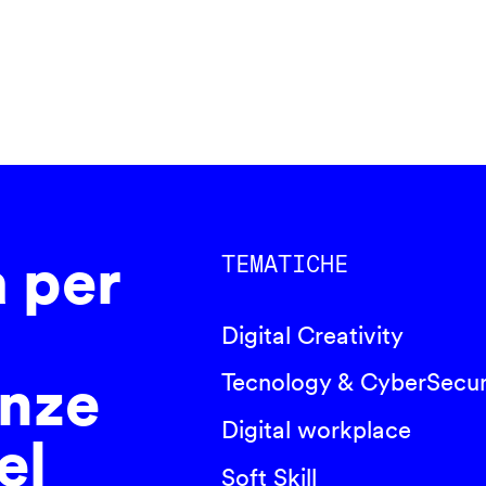
a per
TEMATICHE
Digital Creativity
nze
Tecnology & CyberSecur
Digital workplace
el
Soft Skill