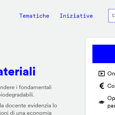
Main
Tematiche
Iniziative
navigation
teriali
On
Co
endere i fondamentali
biodegradabili.
Op
 la docente evidenzia lo
pa
zioni di una economia