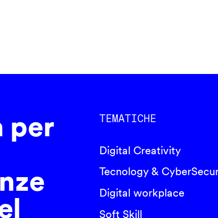
a per
TEMATICHE
Digital Creativity
nze
Tecnology & CyberSecur
Digital workplace
el
Soft Skill