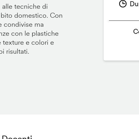
Du
 alle tecniche di
ambito domestico. Con
te condivise ma
C
renze con le plastiche
e texture e colori e
 risultati.
Docenti