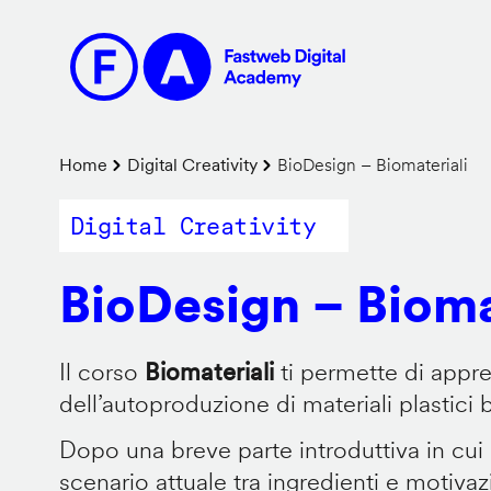
Salta
al
contenuto
principale
Briciole
Home
Digital Creativity
BioDesign – Biomateriali
di
Digital Creativity
pane
BioDesign – Bioma
Il corso
Biomateriali
ti permette di appr
dell’autoproduzione di materiali plastici 
Dopo una breve parte introduttiva in cui
scenario attuale tra ingredienti e motiva