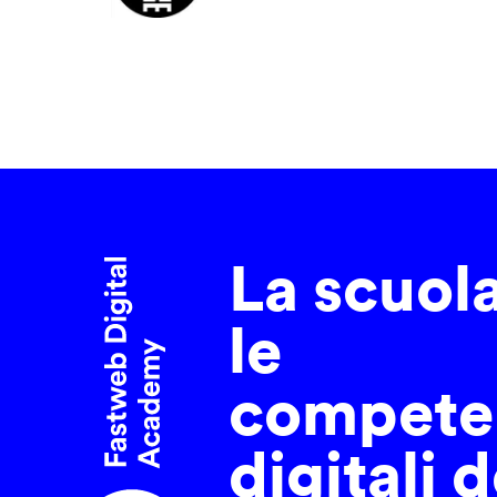
La scuol
le
compete
digitali d