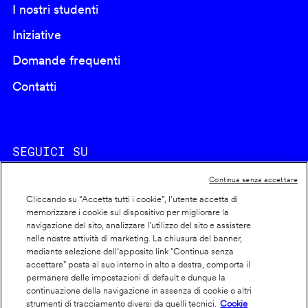
I nostri studenti
Iniziative
Domande frequenti
Contatti
SEGUICI SU
Continua senza accettare
Cliccando su “Accetta tutti i cookie”, l'utente accetta di
memorizzare i cookie sul dispositivo per migliorare la
navigazione del sito, analizzare l'utilizzo del sito e assistere
nelle nostre attività di marketing. La chiusura del banner,
Footer
Cookie policy
mediante selezione dell’apposito link "Continua senza
accettare" posta al suo interno in alto a destra, comporta il
info
Dichiarazione di accessibilità
permanere delle impostazioni di default e dunque la
Privacy
continuazione della navigazione in assenza di cookie o altri
strumenti di tracciamento diversi da quelli tecnici.
Cookie