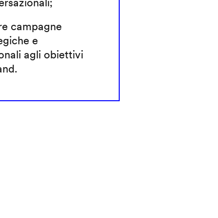
rsazionali;
re campagne
egiche e
onali agli obiettivi
and.