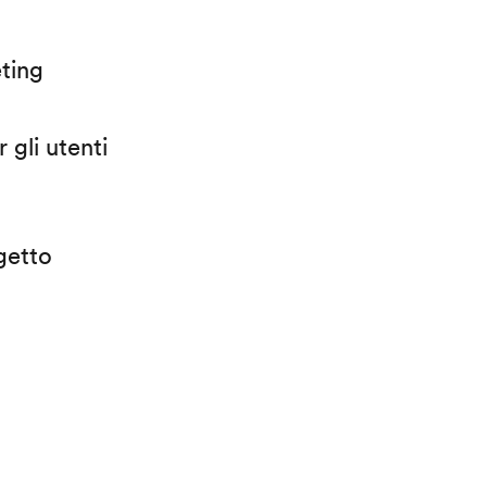
eting
 gli utenti
getto