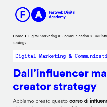
Salta
al
contenuto
principale
Briciole
Home
Digital Marketing & Communication
Dall’inf
strategy
di
pane
Digital Marketing & Communicat
Dall’influencer ma
creator strategy
Abbiamo creato questo
corso di influe