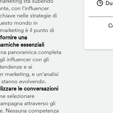
 marketing sta subendo
Du
te, con l'influencer
iave nelle strategie di
questo mondo in
C
marketing è il punto di
fornire una
namiche essenziali
e una panoramica completa
i influencer con gli
 tendenze e ai
r marketing, e un'analisi
nt stanno evolvendo.
lizzare le conversazioni
me selezionare
 campagna attraverso gli
tare. Nessuna competenza