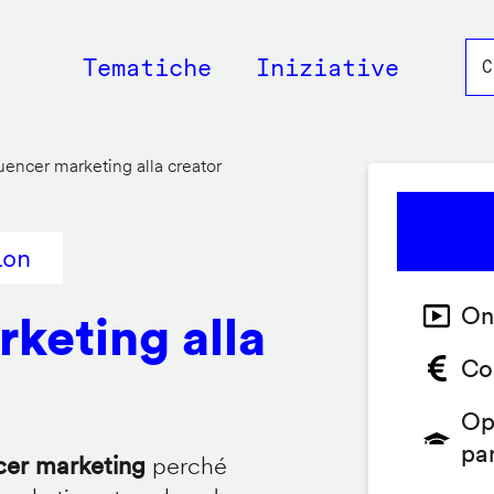
Main
Tematiche
Iniziative
navigation
luencer marketing alla creator
ion
On
rketing alla
Co
Op
pa
ncer marketing
perché