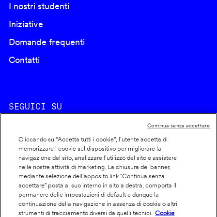
I nostri studenti
Iniziative
Domande frequenti
Contatti
SEGUICI SU
Continua senza accettare
Cliccando su “Accetta tutti i cookie”, l'utente accetta di
memorizzare i cookie sul dispositivo per migliorare la
navigazione del sito, analizzare l'utilizzo del sito e assistere
nelle nostre attività di marketing. La chiusura del banner,
Footer
Cookie policy
mediante selezione dell’apposito link "Continua senza
accettare" posta al suo interno in alto a destra, comporta il
info
Dichiarazione di accessibilità
permanere delle impostazioni di default e dunque la
Privacy
continuazione della navigazione in assenza di cookie o altri
strumenti di tracciamento diversi da quelli tecnici.
Cookie