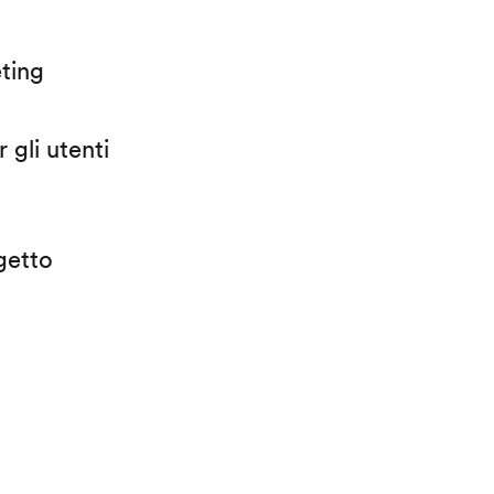
eting
 gli utenti
getto