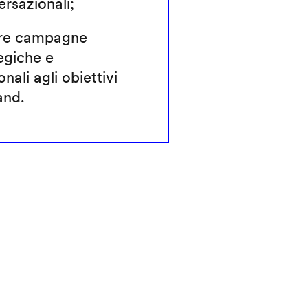
rsazionali;
re campagne
egiche e
onali agli obiettivi
and.