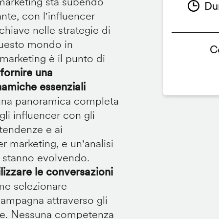
 marketing sta subendo
Du
te, con l'influencer
iave nelle strategie di
questo mondo in
C
marketing è il punto di
fornire una
namiche essenziali
e una panoramica completa
i influencer con gli
 tendenze e ai
r marketing, e un'analisi
nt stanno evolvendo.
lizzare le conversazioni
me selezionare
 campagna attraverso gli
tare. Nessuna competenza