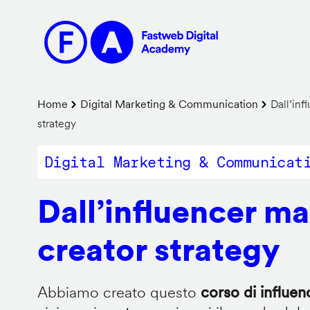
Salta
al
contenuto
principale
Briciole
Home
Digital Marketing & Communication
Dall’inf
strategy
di
pane
Digital Marketing & Communicat
Dall’influencer ma
creator strategy
Abbiamo creato questo
corso di influe