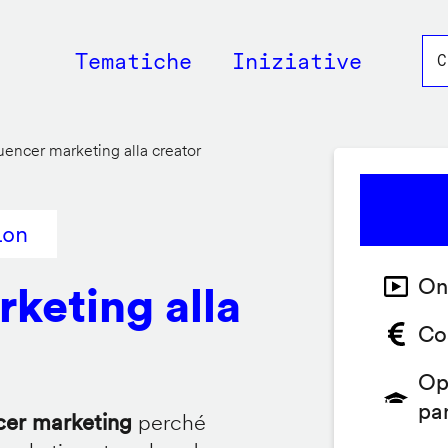
Main
Tematiche
Iniziative
navigation
luencer marketing alla creator
ion
On
rketing alla
Co
Op
pa
ncer marketing
perché