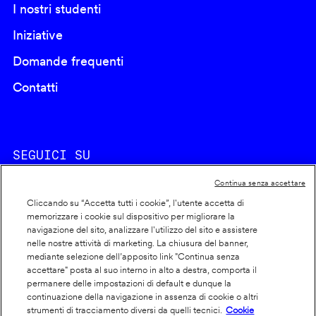
I nostri studenti
Iniziative
Domande frequenti
Contatti
SEGUICI SU
Continua senza accettare
Cliccando su “Accetta tutti i cookie”, l'utente accetta di
memorizzare i cookie sul dispositivo per migliorare la
navigazione del sito, analizzare l'utilizzo del sito e assistere
nelle nostre attività di marketing. La chiusura del banner,
Footer
Cookie policy
mediante selezione dell’apposito link "Continua senza
accettare" posta al suo interno in alto a destra, comporta il
info
Dichiarazione di accessibilità
permanere delle impostazioni di default e dunque la
Privacy
continuazione della navigazione in assenza di cookie o altri
strumenti di tracciamento diversi da quelli tecnici.
Cookie