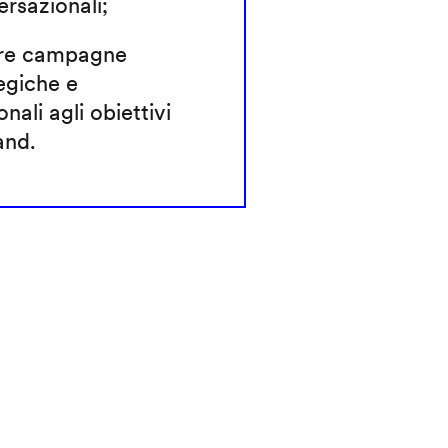
rsazionali;
re campagne
egiche e
onali agli obiettivi
and.