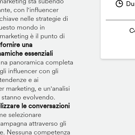
 marketing sta subendo
Du
te, con l'influencer
iave nelle strategie di
questo mondo in
C
marketing è il punto di
fornire una
namiche essenziali
e una panoramica completa
i influencer con gli
 tendenze e ai
r marketing, e un'analisi
nt stanno evolvendo.
lizzare le conversazioni
me selezionare
 campagna attraverso gli
tare. Nessuna competenza