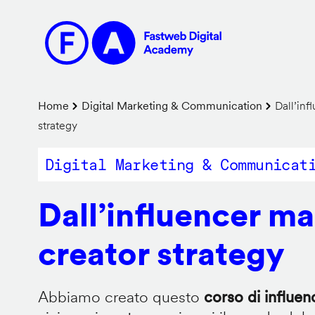
Salta
al
contenuto
principale
Briciole
Home
Digital Marketing & Communication
Dall’inf
strategy
di
pane
Digital Marketing & Communicat
Dall’influencer ma
creator strategy
Abbiamo creato questo
corso di influe