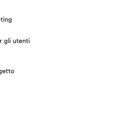
eting
 gli utenti
getto