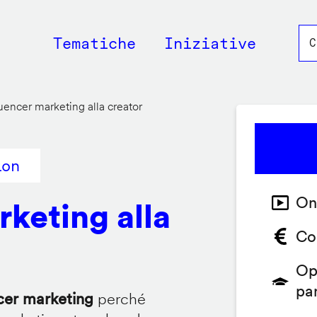
Main
Tematiche
Iniziative
navigation
luencer marketing alla creator
ion
On
rketing alla
Co
Op
pa
ncer marketing
perché