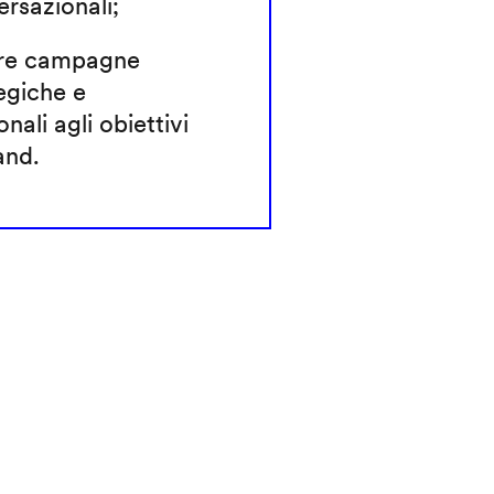
rsazionali;
re campagne
egiche e
onali agli obiettivi
and.