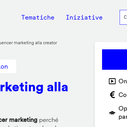
Main
Tematiche
Iniziative
navigation
luencer marketing alla creator
ion
On
rketing alla
Co
Op
pa
ncer marketing
perché