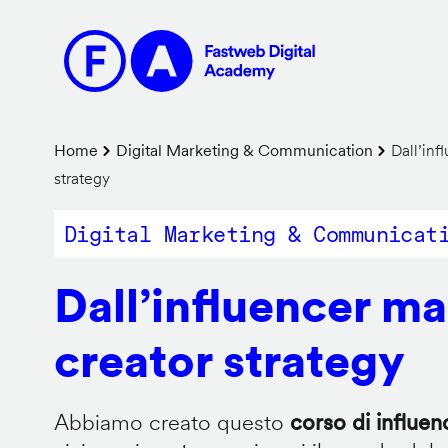
Salta
al
contenuto
principale
Briciole
Home
Digital Marketing & Communication
Dall’inf
strategy
di
pane
Digital Marketing & Communicat
Dall’influencer ma
creator strategy
Abbiamo creato questo
corso di influe