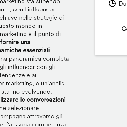
 marketing sta subendo
Du
te, con l'influencer
iave nelle strategie di
questo mondo in
C
marketing è il punto di
fornire una
namiche essenziali
e una panoramica completa
i influencer con gli
 tendenze e ai
r marketing, e un'analisi
nt stanno evolvendo.
lizzare le conversazioni
me selezionare
 campagna attraverso gli
tare. Nessuna competenza