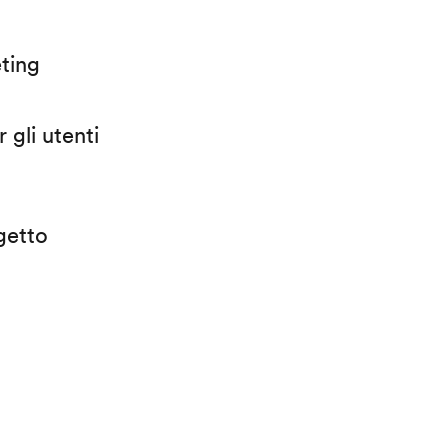
eting
 gli utenti
getto