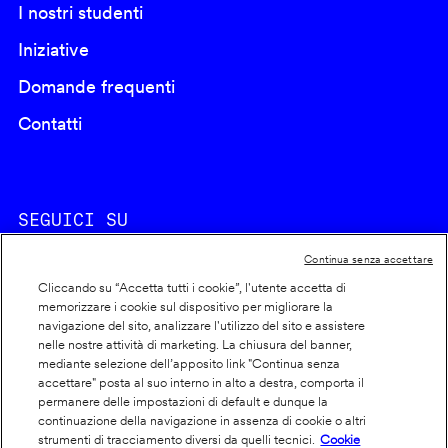
I nostri studenti
Iniziative
Domande frequenti
Contatti
SEGUICI SU
Continua senza accettare
Cliccando su “Accetta tutti i cookie”, l'utente accetta di
memorizzare i cookie sul dispositivo per migliorare la
navigazione del sito, analizzare l'utilizzo del sito e assistere
nelle nostre attività di marketing. La chiusura del banner,
Footer
Cookie policy
mediante selezione dell’apposito link "Continua senza
accettare" posta al suo interno in alto a destra, comporta il
info
Dichiarazione di accessibilità
permanere delle impostazioni di default e dunque la
Privacy
continuazione della navigazione in assenza di cookie o altri
strumenti di tracciamento diversi da quelli tecnici.
Cookie