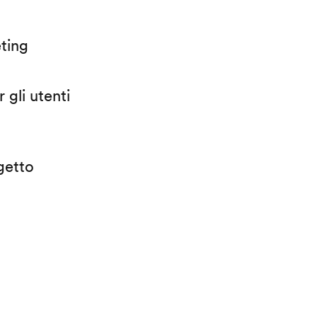
eting
 gli utenti
getto