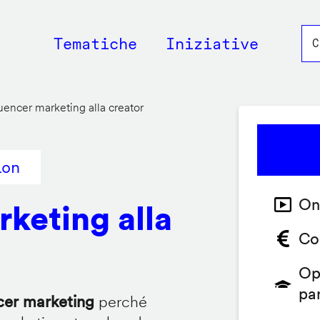
Main
Tematiche
Iniziative
navigation
luencer marketing alla creator
ion
On
rketing alla
Co
Op
pa
ncer marketing
perché