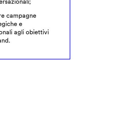
rsazionali;
re campagne
egiche e
onali agli obiettivi
and.