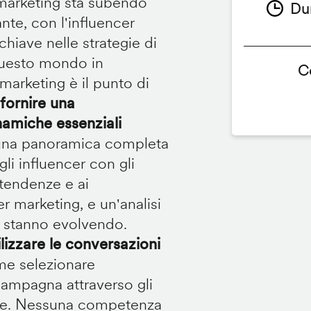
 marketing sta subendo
Du
te, con l'influencer
iave nelle strategie di
questo mondo in
C
marketing è il punto di
fornire una
namiche essenziali
e una panoramica completa
i influencer con gli
 tendenze e ai
r marketing, e un'analisi
nt stanno evolvendo.
lizzare le conversazioni
me selezionare
 campagna attraverso gli
tare. Nessuna competenza