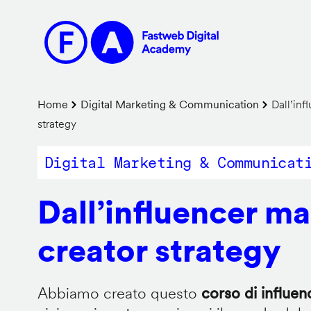
Salta
al
contenuto
principale
Briciole
Home
Digital Marketing & Communication
Dall’inf
strategy
di
pane
Digital Marketing & Communicat
Dall’influencer ma
creator strategy
Abbiamo creato questo
corso di influe