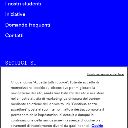
I nostri studenti
Iniziative
Domande frequenti
Contatti
SEGUICI SU
Continua senza accettare
Cliccando su “Accetta tutti i cookie”, l'utente accetta di
memorizzare i cookie sul dispositivo per migliorare la
navigazione del sito, analizzare l'utilizzo del sito e assistere
nelle nostre attività di marketing. La chiusura del banner,
Footer
Cookie policy
mediante selezione dell’apposito link "Continua senza
accettare" posta al suo interno in alto a destra, comporta il
info
Dichiarazione di accessibilità
permanere delle impostazioni di default e dunque la
Privacy
continuazione della navigazione in assenza di cookie o altri
strumenti di tracciamento diversi da quelli tecnici.
Cookie