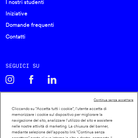
I nostri studenti
Iniziative
Domande frequenti
Contatti
SEGUICI SU
Continua senza accettare
Footer
Cliccando su “Accetta tutti i cookie”, l'utente accetta di
Cookie policy
memorizzare i cookie sul dispositivo per migliorare la
info
Dichiarazione di accessibilità
navigazione del sito, analizzare l'utilizzo del sito e assistere
nelle nostre attività di marketing. La chiusura del banner,
Privacy
mediante selezione dell’apposito link "Continua senza
accettare" posta al suo interno in alto a destra, comporta il