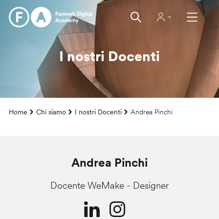
Salta
al
contenuto
principale
I nostri Docenti
Home
Chi siamo
I nostri Docenti
Andrea Pinchi
Briciole
di
pane
Andrea Pinchi
Docente WeMake - Designer