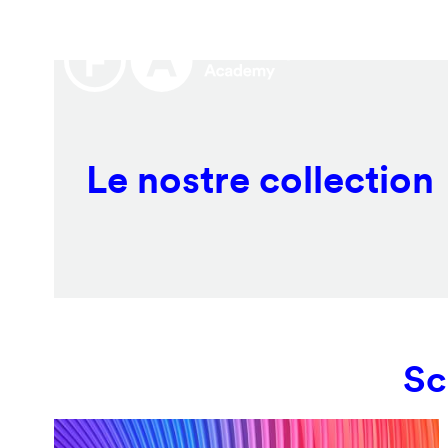
Salta
Remote
al
video
contenuto
URL
principale
Le nostre collection
Sc