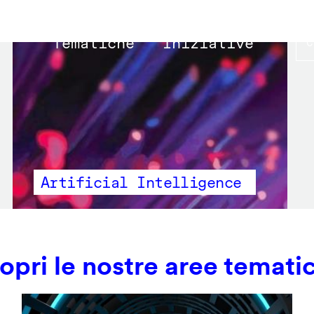
Main
Tematiche
Iniziative
navigation
Artificial Intelligence
opri le nostre aree temati