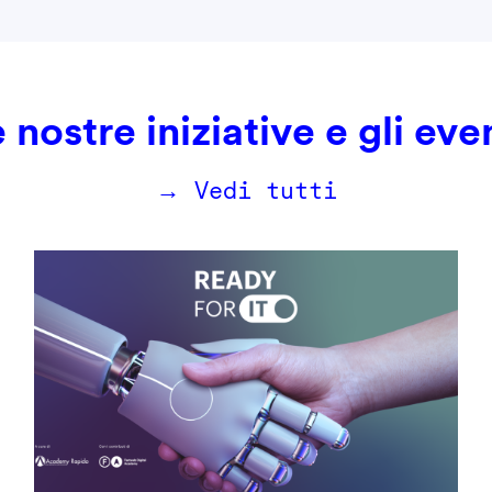
 nostre iniziative e gli eve
→ Vedi tutti