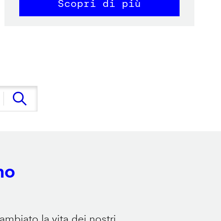
Scopri di più
no
mbiato la vita dei nostri