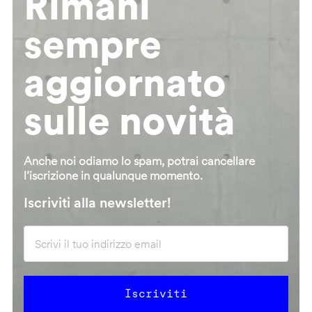
Rimani
sempre
aggiornato
sulle novità
Anche noi odiamo lo spam, potrai cancellare
l’iscrizione in qualunque momento.
Iscriviti alla newsletter!