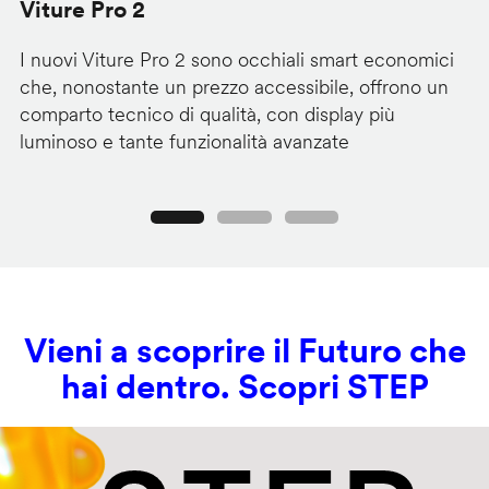
Viture Pro 2
d
I nuovi Viture Pro 2 sono occhiali smart economici
Il
che, nonostante un prezzo accessibile, offrono un
pr
comparto tecnico di qualità, con display più
im
luminoso e tante funzionalità avanzate
C
Precedente
Seguente
Vieni a scoprire il Futuro che
hai dentro. Scopri STEP