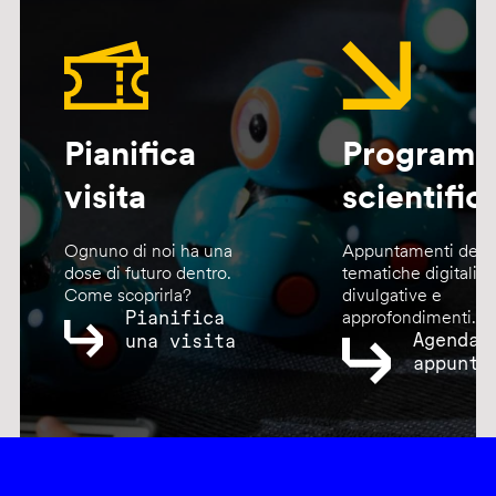
Pianifica
Program
visita
scientific
Ognuno di noi ha una
Appuntamenti dedic
dose di futuro dentro.
tematiche digitali,
Come scoprirla?
divulgative e
Pianifica
approfondimenti.
Agenda
una visita
appunta