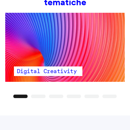
tematiche
Digital Creativity
Precedente
Seguente