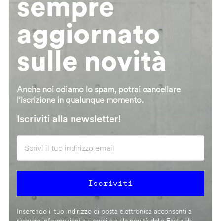
sempre
aggiornato
sulle novità
Anche noi odiamo lo spam, potrai cancellare
l’iscrizione in qualunque momento.
Iscriviti alla newsletter!
Inserendo il tuo indirizzo di posta elettronica acconsenti a
ricevere informazioni sui corsi e sulle novità della Fastweb