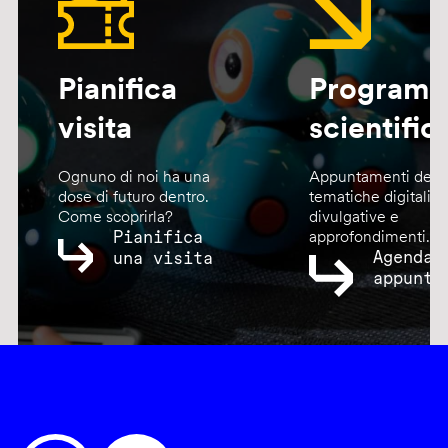
Pianifica
Program
visita
scientific
Ognuno di noi ha una
Appuntamenti dedic
dose di futuro dentro.
tematiche digitali,
Come scoprirla?
divulgative e
Pianifica
approfondimenti.
Agenda
una visita
appunta