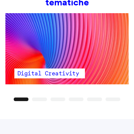
tematiche
Digital Creativity
Precedente
Seguente