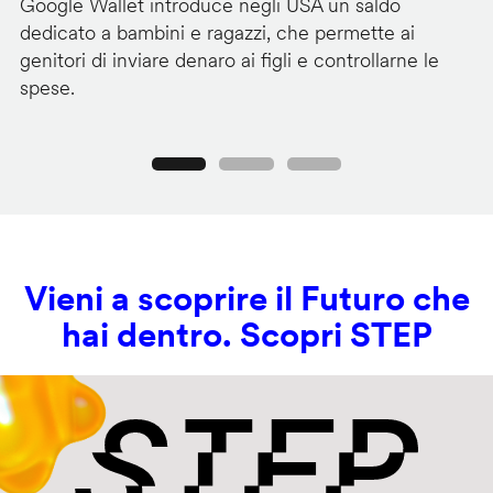
Google Wallet introduce negli USA un saldo
Lo
dedicato a bambini e ragazzi, che permette ai
co
genitori di inviare denaro ai figli e controllarne le
in
spese.
si
Precedente
Seguente
Vieni a scoprire il Futuro che
hai dentro. Scopri STEP