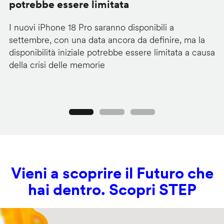
potrebbe essere limitata
v
I nuovi iPhone 18 Pro saranno disponibili a
La
settembre, con una data ancora da definire, ma la
ai
disponibilità iniziale potrebbe essere limitata a causa
ut
della crisi delle memorie
us
se
Precedente
Seguente
Vieni a scoprire il Futuro che
hai dentro. Scopri STEP