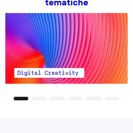
tematiche
Digital Creativity
Precedente
Seguente