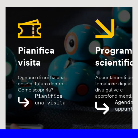
Pianifica
Program
visita
scientific
Ognuno di noi ha una
Appuntamenti dedic
dose di futuro dentro.
tematiche digitali,
Come scoprirla?
divulgative e
Pianifica
approfondimenti.
Agenda
una visita
appunta