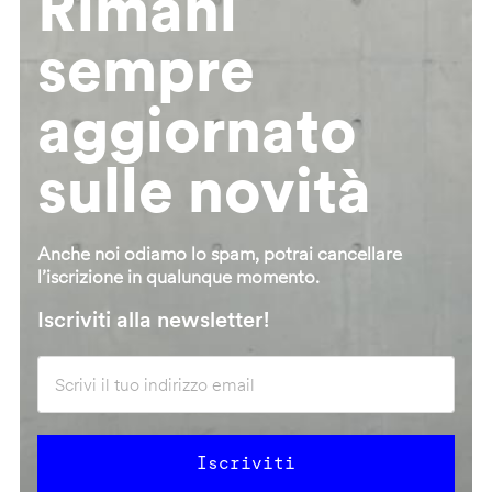
Rimani
sempre
aggiornato
sulle novità
Anche noi odiamo lo spam, potrai cancellare
l’iscrizione in qualunque momento.
Iscriviti alla newsletter!