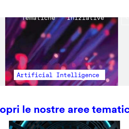
Main
Tematiche
Iniziative
navigation
Artificial Intelligence
opri le nostre aree temati