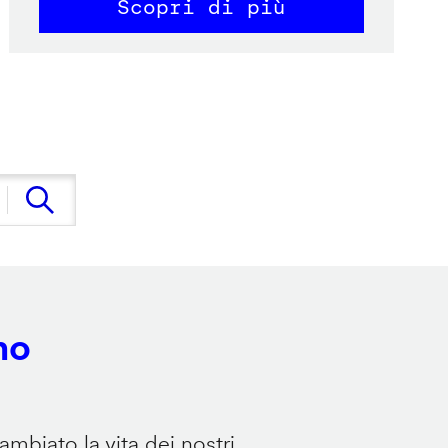
Scopri di più
no
mbiato la vita dei nostri