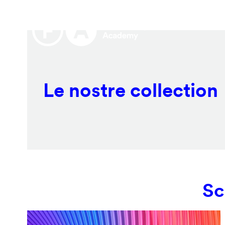
Salta
Remote
al
video
contenuto
URL
principale
Le nostre collection
Sc