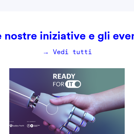
 nostre iniziative e gli eve
→ Vedi tutti