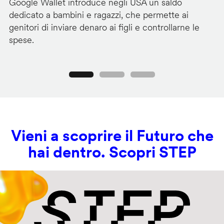
Google Wallet introduce negli USA un saldo
Lo
dedicato a bambini e ragazzi, che permette ai
co
genitori di inviare denaro ai figli e controllarne le
in
spese.
si
Precedente
Seguente
Vieni a scoprire il Futuro che
hai dentro. Scopri STEP