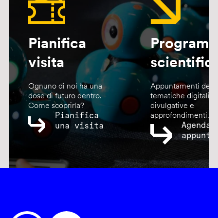
Pianifica
Program
visita
scientific
Ognuno di noi ha una
Appuntamenti dedic
dose di futuro dentro.
tematiche digitali,
Come scoprirla?
divulgative e
Pianifica
approfondimenti.
Agenda
una visita
appunta