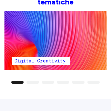
tematiche
Digital Creativity
Precedente
Seguente