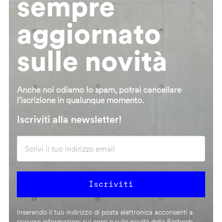
sempre
aggiornato
sulle novità
Anche noi odiamo lo spam, potrai cancellare
l’iscrizione in qualunque momento.
Iscriviti alla newsletter!
Inserendo il tuo indirizzo di posta elettronica acconsenti a
ricevere informazioni sui corsi e sulle novità della Fastweb