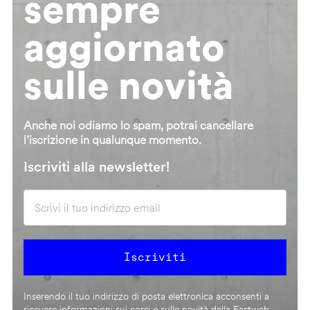
sempre
aggiornato
sulle novità
Anche noi odiamo lo spam, potrai cancellare
l’iscrizione in qualunque momento.
Iscriviti alla newsletter!
Inserendo il tuo indirizzo di posta elettronica acconsenti a
ricevere informazioni sui corsi e sulle novità della Fastweb