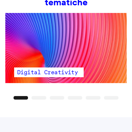
tematiche
Digital Creativity
Precedente
Seguente