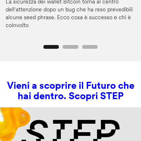
La sicurezza dei wallet Bitcoin torna al centro
Mi
dell'attenzione dopo un bug che ha reso prevedibili
Wi
alcune seed phrase. Ecco cosa è successo e chi è
tr
coinvolto
pr
Precedente
Seguente
Vieni a scoprire il Futuro che
hai dentro. Scopri STEP