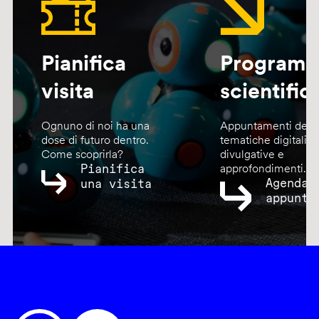
Pianifica
Program
visita
scientific
Ognuno di noi ha una
Appuntamenti dedic
dose di futuro dentro.
tematiche digitali,
Come scoprirla?
divulgative e
Pianifica
approfondimenti.
Agenda
una visita
appunta