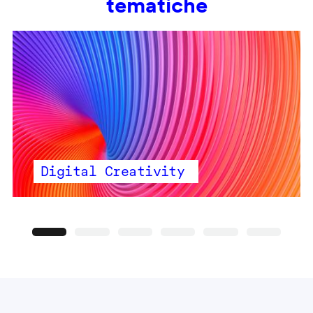
tematiche
Digital Creativity
Precedente
Seguente