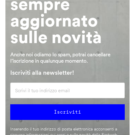
sempre
aggiornato
sulle novità
Anche noi odiamo lo spam, potrai cancellare
l’iscrizione in qualunque momento.
Iscriviti alla newsletter!
Inserendo il tuo indirizzo di posta elettronica acconsenti a
ricevere informazioni sui corsi e sulle novità della Fastweb