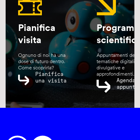
Pianifica
Program
visita
scientific
Ognuno di noi ha una
Appuntamenti dedic
dose di futuro dentro.
tematiche digitali,
Come scoprirla?
divulgative e
Pianifica
approfondimenti.
Agenda
una visita
appunta