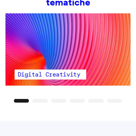
tematiche
Digital Creativity
Precedente
Seguente