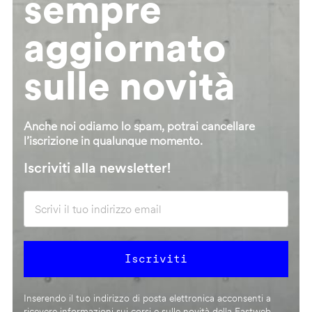
sempre
aggiornato
sulle novità
Anche noi odiamo lo spam, potrai cancellare
l’iscrizione in qualunque momento.
Iscriviti alla newsletter!
Inserendo il tuo indirizzo di posta elettronica acconsenti a
ricevere informazioni sui corsi e sulle novità della Fastweb