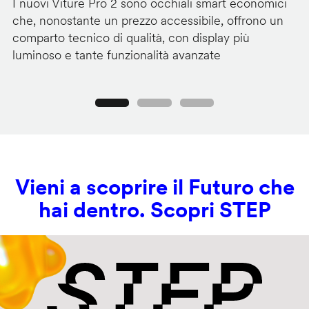
I nuovi Viture Pro 2 sono occhiali smart economici
Il
che, nonostante un prezzo accessibile, offrono un
pr
comparto tecnico di qualità, con display più
im
luminoso e tante funzionalità avanzate
C
Precedente
Seguente
Vieni a scoprire il Futuro che
hai dentro. Scopri STEP