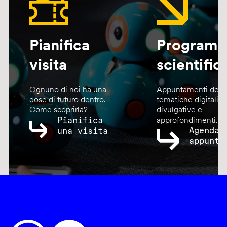
Pianifica
Program
visita
scientific
Ognuno di noi ha una
Appuntamenti dedic
dose di futuro dentro.
tematiche digitali,
Come scoprirla?
divulgative e
Pianifica
approfondimenti.
Agenda
una visita
appunta