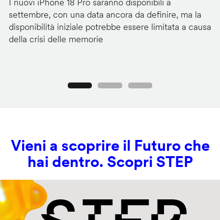
I nuovi iPhone 18 Pro saranno disponibili a
La
settembre, con una data ancora da definire, ma la
ai
disponibilità iniziale potrebbe essere limitata a causa
ut
della crisi delle memorie
us
se
Precedente
Seguente
Vieni a scoprire il Futuro che
hai dentro. Scopri STEP