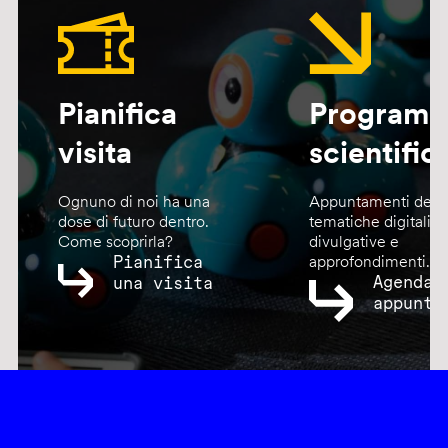
Pianifica
Program
visita
scientific
Ognuno di noi ha una
Appuntamenti dedic
dose di futuro dentro.
tematiche digitali,
Come scoprirla?
divulgative e
Pianifica
approfondimenti.
Agenda
una visita
appunta