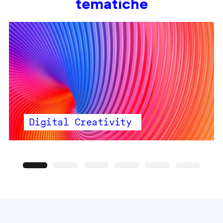
tematiche
Digital Creativity
Precedente
Seguente