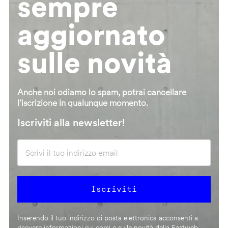
sempre
aggiornato
sulle novità
Anche noi odiamo lo spam, potrai cancellare
l’iscrizione in qualunque momento.
Iscriviti alla newsletter!
Inserendo il tuo indirizzo di posta elettronica acconsenti a
ricevere informazioni sui corsi e sulle novità della Fastweb