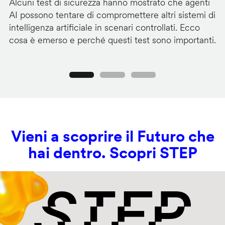
Alcuni test di sicurezza hanno mostrato che agenti
La
AI possono tentare di compromettere altri sistemi di
de
intelligenza artificiale in scenari controllati. Ecco
al
cosa è emerso e perché questi test sono importanti.
co
Precedente
Seguente
Vieni a scoprire il Futuro che
hai dentro. Scopri STEP