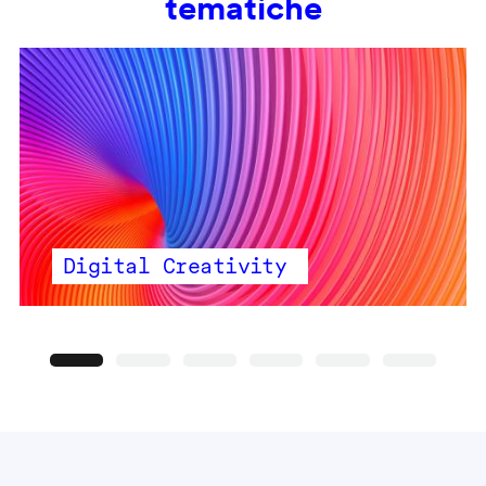
tematiche
Digital Creativity
Precedente
Seguente