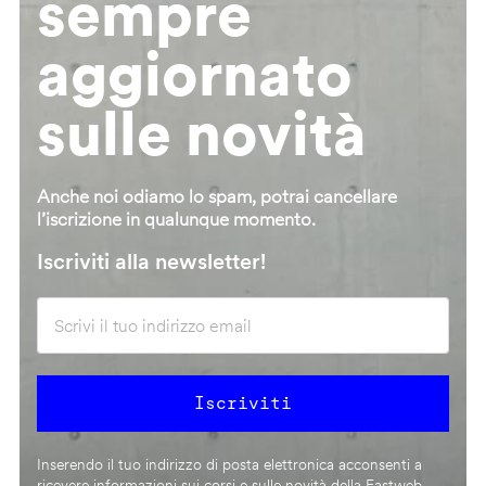
sempre
aggiornato
sulle novità
Anche noi odiamo lo spam, potrai cancellare
l’iscrizione in qualunque momento.
Iscriviti alla newsletter!
Inserendo il tuo indirizzo di posta elettronica acconsenti a
ricevere informazioni sui corsi e sulle novità della Fastweb