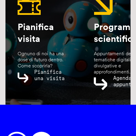
Pianifica
Program
visita
scientific
Ognuno di noi ha una
Appuntamenti dedic
dose di futuro dentro.
tematiche digitali,
Come scoprirla?
divulgative e
Pianifica
approfondimenti.
Agenda
una visita
appunta