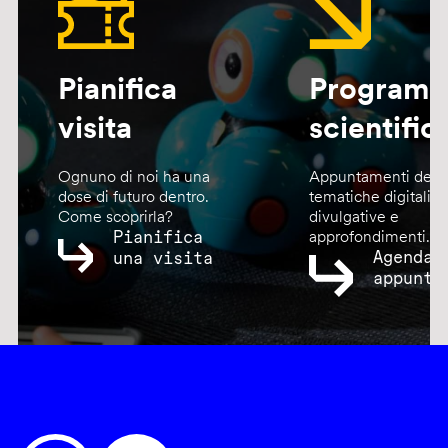
Pianifica
Program
visita
scientific
Ognuno di noi ha una
Appuntamenti dedic
dose di futuro dentro.
tematiche digitali,
Come scoprirla?
divulgative e
Pianifica
approfondimenti.
Agenda
una visita
appunta