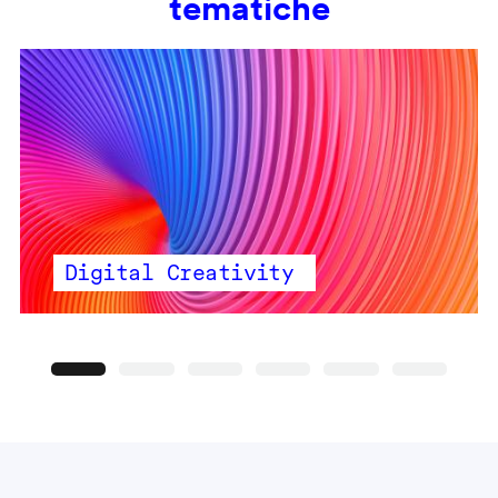
tematiche
Digital Creativity
Precedente
Seguente