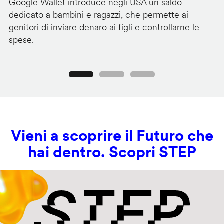
Google Wallet introduce negli USA un saldo
Lo
dedicato a bambini e ragazzi, che permette ai
co
genitori di inviare denaro ai figli e controllarne le
in
spese.
si
Precedente
Seguente
Vieni a scoprire il Futuro che
hai dentro. Scopri STEP