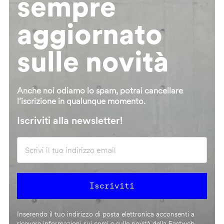
sempre
aggiornato
sulle novità
Anche noi odiamo lo spam, potrai cancellare
l’iscrizione in qualunque momento.
Iscriviti alla newsletter!
Inserendo il tuo indirizzo di posta elettronica acconsenti a
ricevere informazioni sui corsi e sulle novità della Fastweb