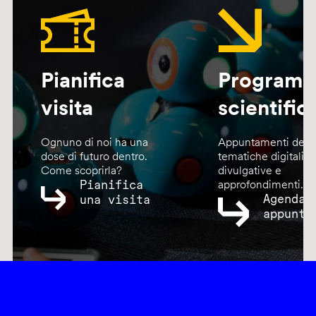
Pianifica
Program
visita
scientific
Ognuno di noi ha una
Appuntamenti dedic
dose di futuro dentro.
tematiche digitali,
Come scoprirla?
divulgative e
Pianifica
approfondimenti.
Agenda
una visita
appunta