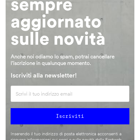
sempre
aggiornato
sulle novità
Anche noi odiamo lo spam, potrai cancellare
l’iscrizione in qualunque momento.
Iscriviti alla newsletter!
Inserendo il tuo indirizzo di posta elettronica acconsenti a
ricevere informazioni sui corsi e sulle novità della Fastweb