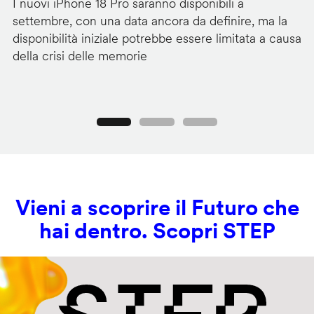
I nuovi iPhone 18 Pro saranno disponibili a
La
settembre, con una data ancora da definire, ma la
ai
disponibilità iniziale potrebbe essere limitata a causa
ut
della crisi delle memorie
us
se
Precedente
Seguente
Vieni a scoprire il Futuro che
hai dentro. Scopri STEP