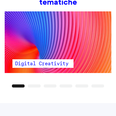
tematiche
Digital Creativity
Precedente
Seguente