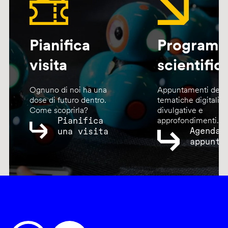
Pianifica
Program
visita
scientific
Ognuno di noi ha una
Appuntamenti dedic
dose di futuro dentro.
tematiche digitali,
Come scoprirla?
divulgative e
Pianifica
approfondimenti.
Agenda
una visita
appunta