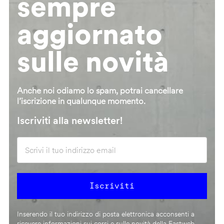
sempre
aggiornato
sulle novità
Anche noi odiamo lo spam, potrai cancellare
l’iscrizione in qualunque momento.
Iscriviti alla newsletter!
Inserendo il tuo indirizzo di posta elettronica acconsenti a
ricevere informazioni sui corsi e sulle novità della Fastweb