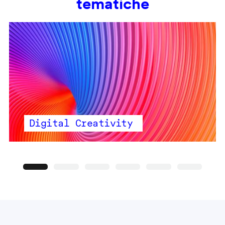
tematiche
Digital Creativity
Precedente
Seguente