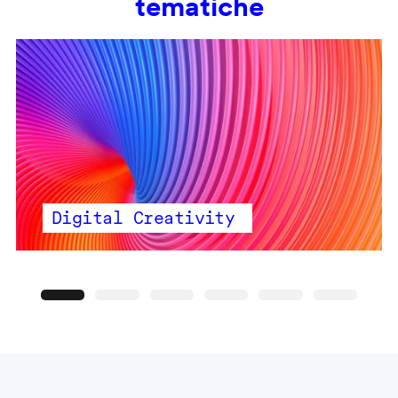
tematiche
Digital Creativity
Precedente
Seguente