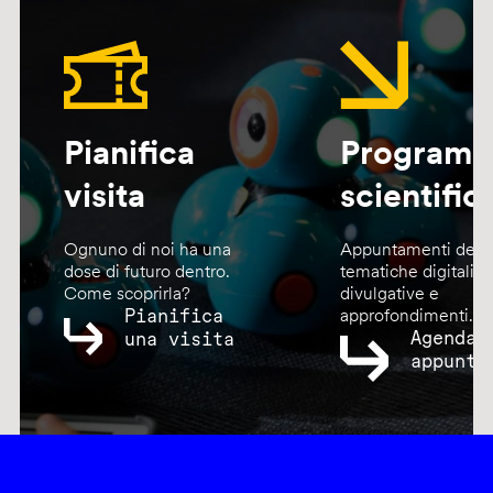
Pianifica
Program
visita
scientific
Ognuno di noi ha una
Appuntamenti dedic
dose di futuro dentro.
tematiche digitali,
Come scoprirla?
divulgative e
Pianifica
approfondimenti.
Agenda
una visita
appunta