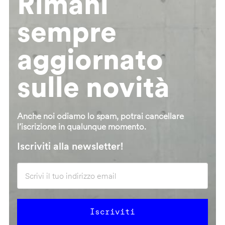
Rimani
sempre
aggiornato
sulle novità
Anche noi odiamo lo spam, potrai cancellare
l’iscrizione in qualunque momento.
Iscriviti alla newsletter!