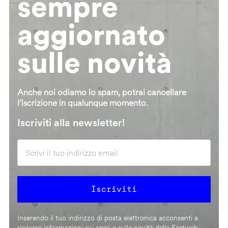
sempre
aggiornato
sulle novità
Anche noi odiamo lo spam, potrai cancellare
l’iscrizione in qualunque momento.
Iscriviti alla newsletter!
Inserendo il tuo indirizzo di posta elettronica acconsenti a
ricevere informazioni sui corsi e sulle novità della Fastweb