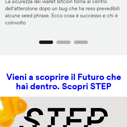
La sicurezza dei wallet Bitcoin torna al centro
Mi
dell'attenzione dopo un bug che ha reso prevedibili
Wi
alcune seed phrase. Ecco cosa è successo e chi è
tr
coinvolto
pr
Precedente
Seguente
Vieni a scoprire il Futuro che
hai dentro. Scopri STEP