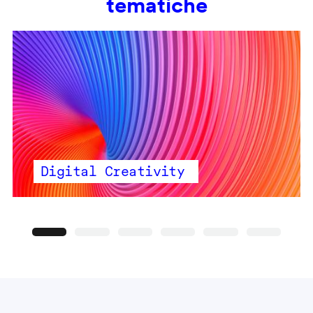
tematiche
Digital Creativity
Precedente
Seguente