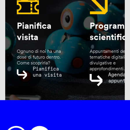
Pianifica
Program
visita
scientific
Ognuno di noi ha una
Appuntamenti dedic
dose di futuro dentro.
tematiche digitali,
Come scoprirla?
divulgative e
Pianifica
approfondimenti.
Agenda
una visita
appunta