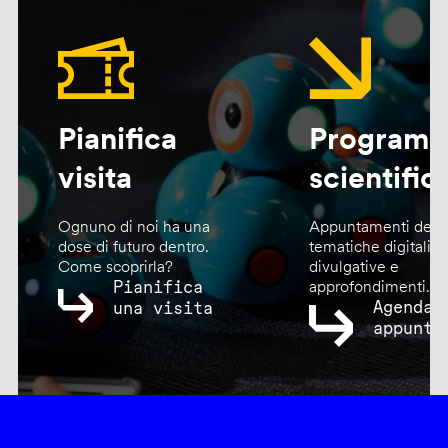
Pianifica
Program
visita
scientific
Ognuno di noi ha una
Appuntamenti dedic
dose di futuro dentro.
tematiche digitali,
Come scoprirla?
divulgative e
Pianifica
approfondimenti.
Agenda
una visita
appunta