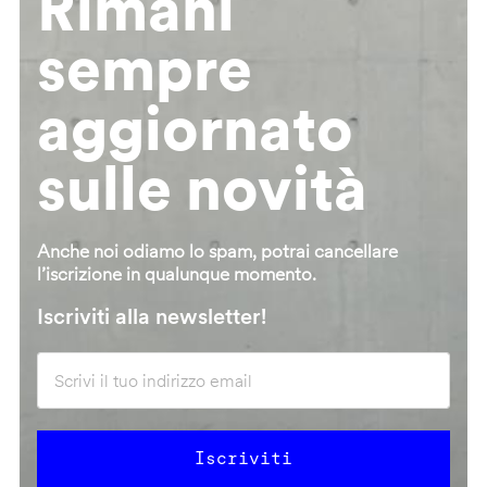
Rimani
sempre
aggiornato
sulle novità
Anche noi odiamo lo spam, potrai cancellare
l’iscrizione in qualunque momento.
Iscriviti alla newsletter!