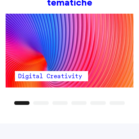
tematiche
Digital Creativity
Precedente
Seguente