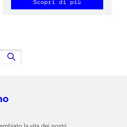
Scopri di più
no
mbiato la vita dei nostri