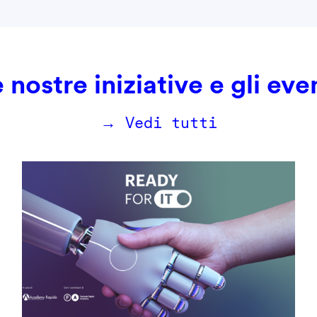
 nostre iniziative e gli eve
→ Vedi tutti