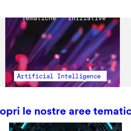
Main
Tematiche
Iniziative
navigation
Artificial Intelligence
opri le nostre aree temati