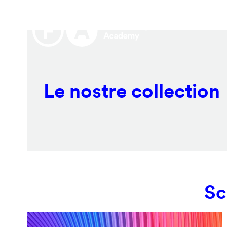
Salta
Remote
al
video
contenuto
URL
principale
Le nostre collection
Sc