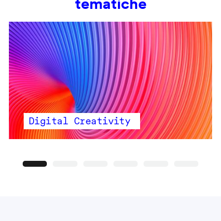
tematiche
Digital Creativity
Precedente
Seguente