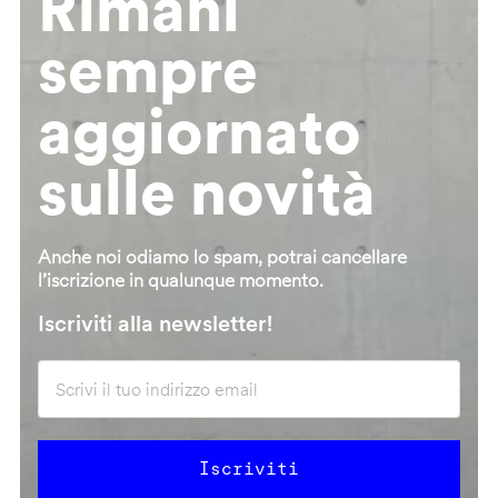
Rimani
sempre
aggiornato
sulle novità
Anche noi odiamo lo spam, potrai cancellare
l’iscrizione in qualunque momento.
Iscriviti alla newsletter!