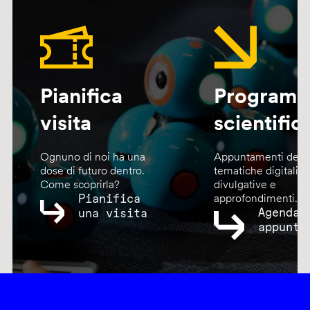
Pianifica
Program
visita
scientific
Ognuno di noi ha una
Appuntamenti dedic
dose di futuro dentro.
tematiche digitali,
Come scoprirla?
divulgative e
Pianifica
approfondimenti.
Agenda
una visita
appunta