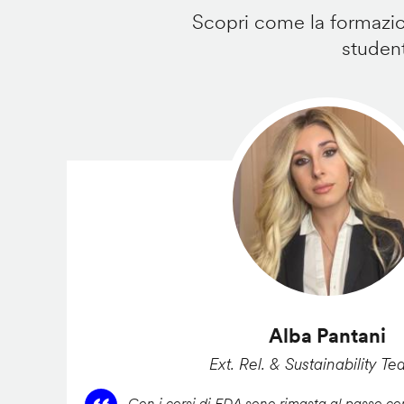
Scopri come la formazion
student
Alba Pantani
Ext. Rel. & Sustainability Te
Con i corsi di FDA sono rimasta al passo con