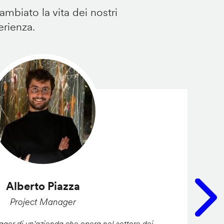
mbiato la vita dei nostri
erienza.
Alberto Piazza
Project Manager
er di un'azienda che opera nel settore dei