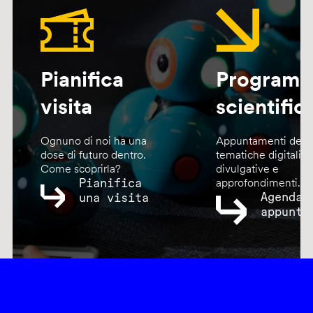
Pianifica
Program
visita
scientific
Ognuno di noi ha una
Appuntamenti dedic
dose di futuro dentro.
tematiche digitali,
Come scoprirla?
divulgative e
Pianifica
approfondimenti.
Agenda
una visita
appunta