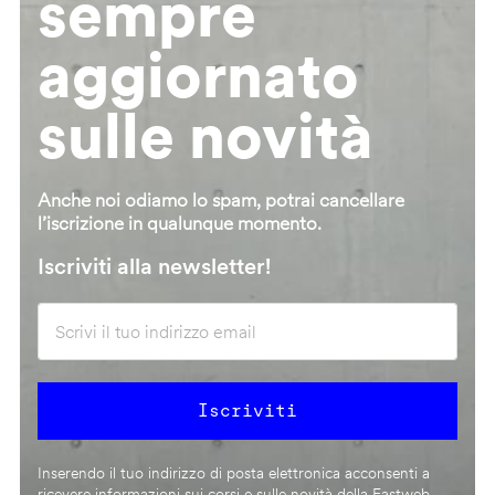
sempre
aggiornato
sulle novità
Anche noi odiamo lo spam, potrai cancellare
l’iscrizione in qualunque momento.
Iscriviti alla newsletter!
Inserendo il tuo indirizzo di posta elettronica acconsenti a
ricevere informazioni sui corsi e sulle novità della Fastweb