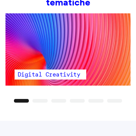
tematiche
Digital Creativity
Precedente
Seguente