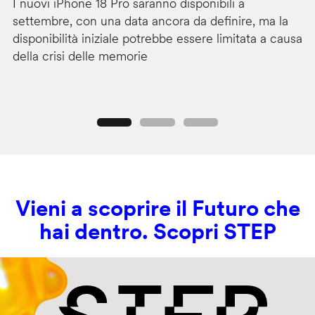
I nuovi iPhone 18 Pro saranno disponibili a
La
settembre, con una data ancora da definire, ma la
ai
disponibilità iniziale potrebbe essere limitata a causa
ut
della crisi delle memorie
us
se
Precedente
Seguente
Vieni a scoprire il Futuro che
hai dentro. Scopri STEP