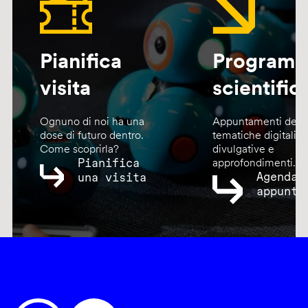
Pianifica
Program
visita
scientific
Ognuno di noi ha una
Appuntamenti dedic
dose di futuro dentro.
tematiche digitali,
Come scoprirla?
divulgative e
Pianifica
approfondimenti.
Agenda
una visita
appunta