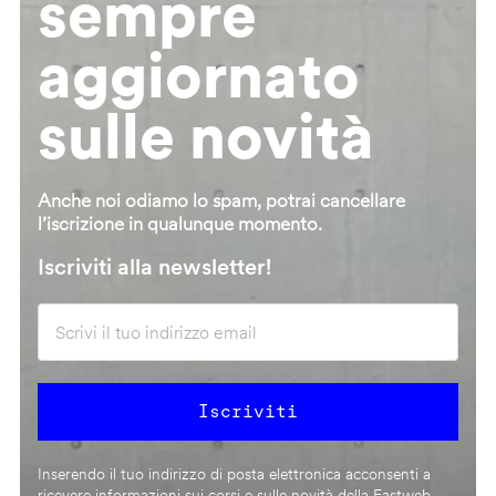
sempre
aggiornato
sulle novità
Anche noi odiamo lo spam, potrai cancellare
l’iscrizione in qualunque momento.
Iscriviti alla newsletter!
Inserendo il tuo indirizzo di posta elettronica acconsenti a
ricevere informazioni sui corsi e sulle novità della Fastweb