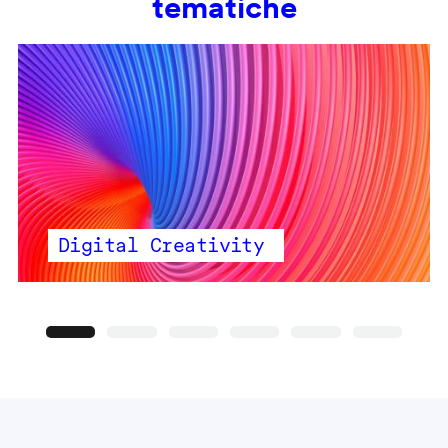
tematiche
Digital Creativity
Precedente
Seguente