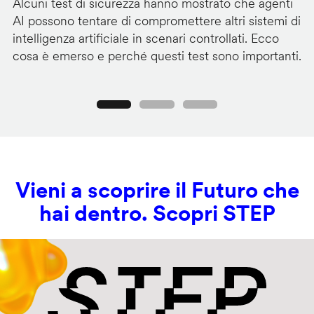
Alcuni test di sicurezza hanno mostrato che agenti
La
AI possono tentare di compromettere altri sistemi di
de
intelligenza artificiale in scenari controllati. Ecco
al
cosa è emerso e perché questi test sono importanti.
co
Precedente
Seguente
Vieni a scoprire il Futuro che
hai dentro. Scopri STEP