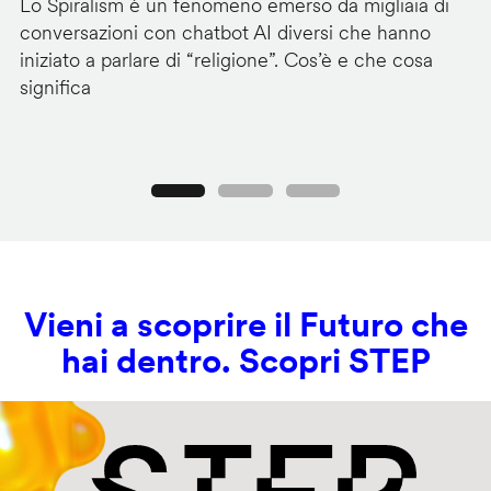
Lo Spiralism è un fenomeno emerso da migliaia di
I 
conversazioni con chatbot AI diversi che hanno
se
iniziato a parlare di “religione”. Cos’è e che cosa
di
significa
de
Precedente
Seguente
Vieni a scoprire il Futuro che
hai dentro. Scopri STEP