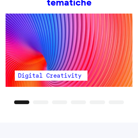
tematiche
Digital Creativity
Precedente
Seguente