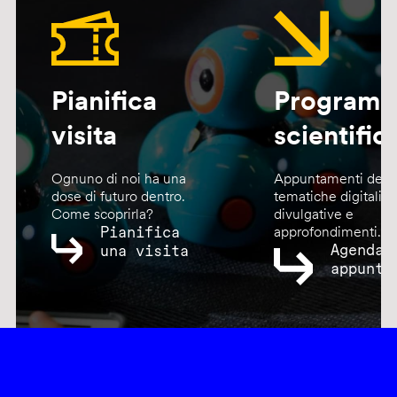
Pianifica
Program
visita
scientific
Ognuno di noi ha una
Appuntamenti dedic
dose di futuro dentro.
tematiche digitali,
Come scoprirla?
divulgative e
Pianifica
approfondimenti.
Agenda
una visita
appunta