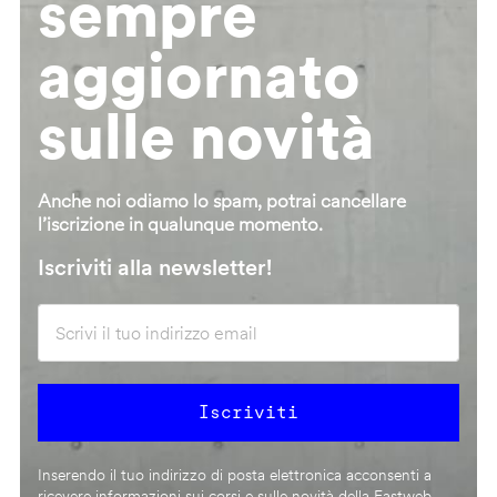
sempre
aggiornato
sulle novità
Anche noi odiamo lo spam, potrai cancellare
l’iscrizione in qualunque momento.
Iscriviti alla newsletter!
Inserendo il tuo indirizzo di posta elettronica acconsenti a
ricevere informazioni sui corsi e sulle novità della Fastweb