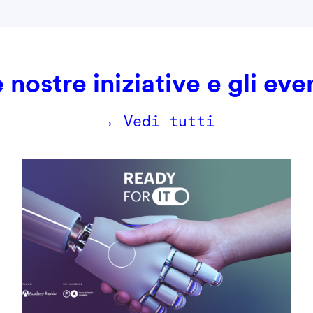
 nostre iniziative e gli eve
→ Vedi tutti