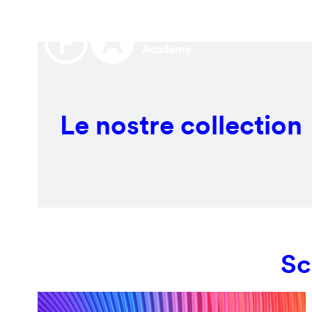
Salta
Remote
al
video
contenuto
URL
principale
Le nostre collection
Sc