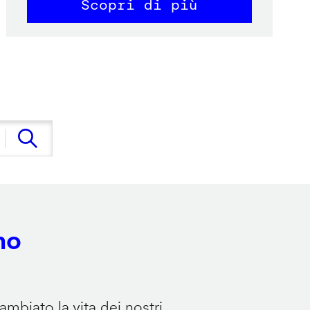
Scopri di più
no
mbiato la vita dei nostri