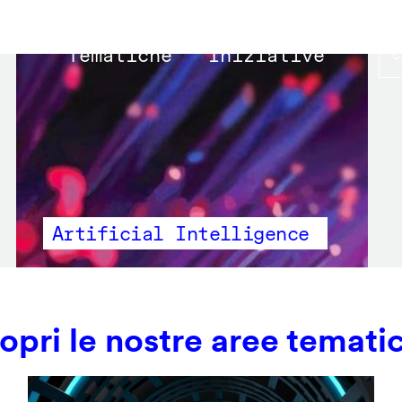
Main
Tematiche
Iniziative
navigation
Artificial Intelligence
opri le nostre aree temati