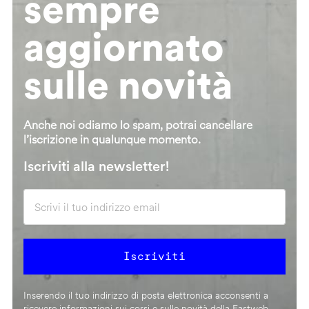
sempre
aggiornato
sulle novità
Anche noi odiamo lo spam, potrai cancellare
l’iscrizione in qualunque momento.
Iscriviti alla newsletter!
Inserendo il tuo indirizzo di posta elettronica acconsenti a
ricevere informazioni sui corsi e sulle novità della Fastweb