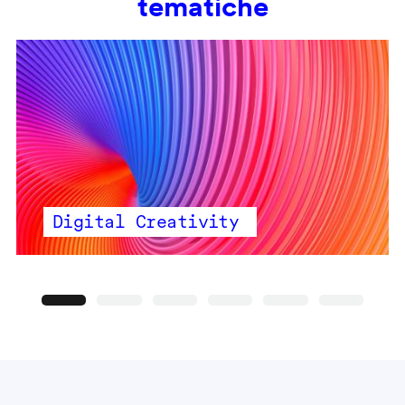
tematiche
Digital Creativity
Precedente
Seguente