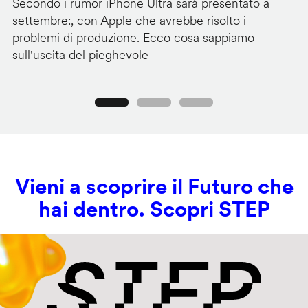
Secondo i rumor iPhone Ultra sarà presentato a
Go
settembre:, con Apple che avrebbe risolto i
de
problemi di produzione. Ecco cosa sappiamo
ge
sull'uscita del pieghevole
sp
Precedente
Seguente
Vieni a scoprire il Futuro che
hai dentro. Scopri STEP