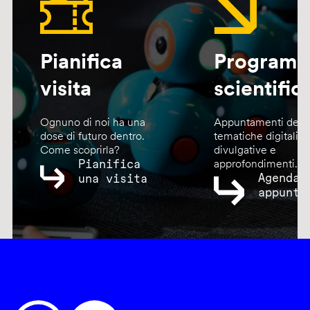
Pianifica
Program
visita
scientific
Ognuno di noi ha una
Appuntamenti dedic
dose di futuro dentro.
tematiche digitali,
Come scoprirla?
divulgative e
Pianifica
approfondimenti.
Agenda
una visita
appunta