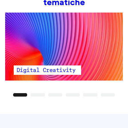
tematiche
Digital Creativity
Precedente
Seguente