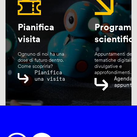
Pianifica
Program
visita
scientific
Ognuno di noi ha una
Appuntamenti dedic
dose di futuro dentro.
tematiche digitali,
Come scoprirla?
divulgative e
Pianifica
approfondimenti.
Agenda
una visita
appunta