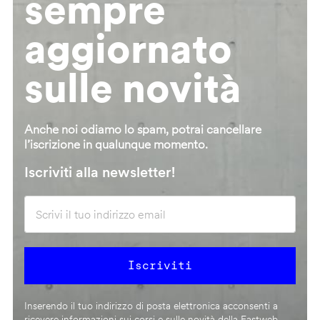
sempre
aggiornato
sulle novità
Anche noi odiamo lo spam, potrai cancellare
l’iscrizione in qualunque momento.
Iscriviti alla newsletter!
Inserendo il tuo indirizzo di posta elettronica acconsenti a
ricevere informazioni sui corsi e sulle novità della Fastweb