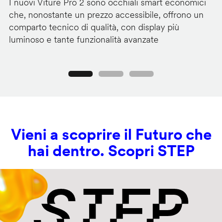
I nuovi Viture Pro 2 sono occhiali smart economici
Il
che, nonostante un prezzo accessibile, offrono un
pr
comparto tecnico di qualità, con display più
im
luminoso e tante funzionalità avanzate
C
Precedente
Seguente
Vieni a scoprire il Futuro che
hai dentro. Scopri STEP