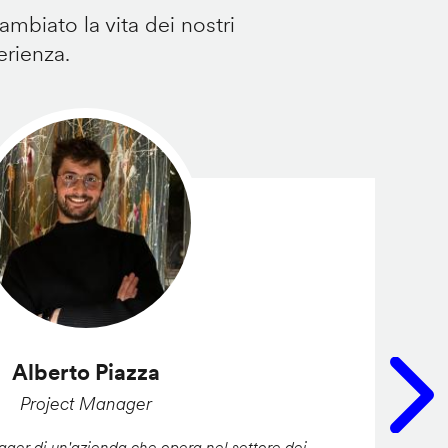
mbiato la vita dei nostri
erienza.
Alberto Piazza
Project Manager
er di un'azienda che opera nel settore dei