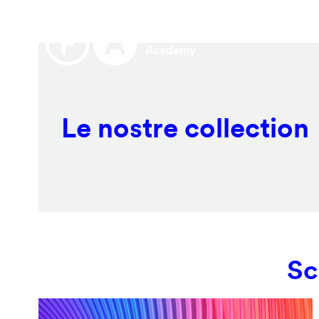
Salta
Remote
al
video
contenuto
URL
principale
Le nostre collection
Sc