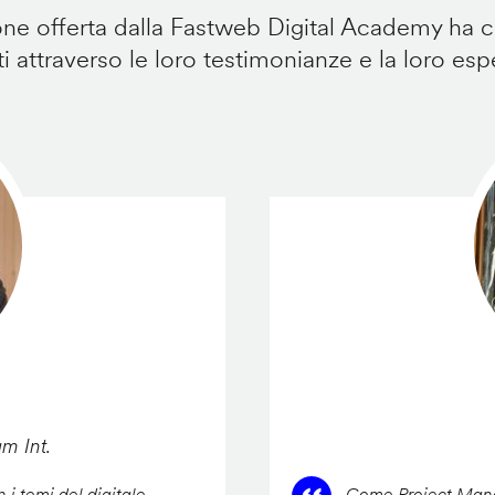
e offerta dalla Fastweb Digital Academy ha ca
i attraverso le loro testimonianze e la loro esp
am Int.
 i temi del digitale,
Come Project Manag