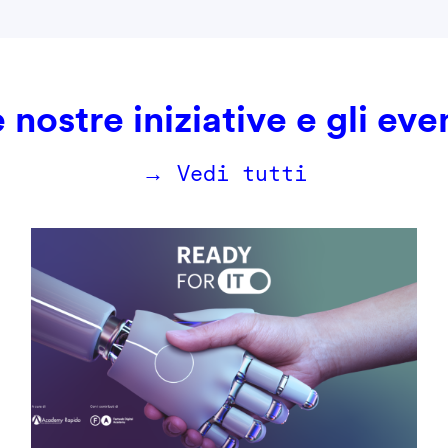
 nostre iniziative e gli eve
→ Vedi tutti