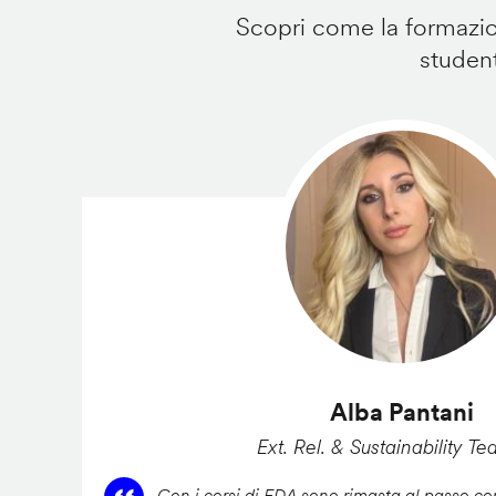
Scopri come la formazion
student
Alba Pantani
Ext. Rel. & Sustainability Te
Con i corsi di FDA sono rimasta al passo con