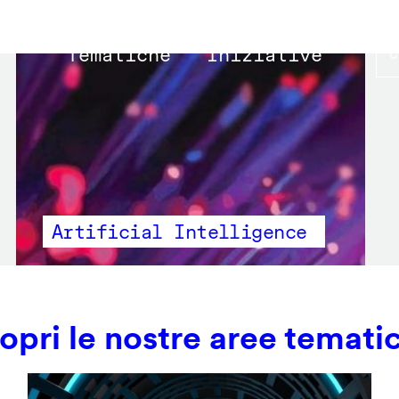
Main
Tematiche
Iniziative
navigation
Artificial Intelligence
opri le nostre aree temati