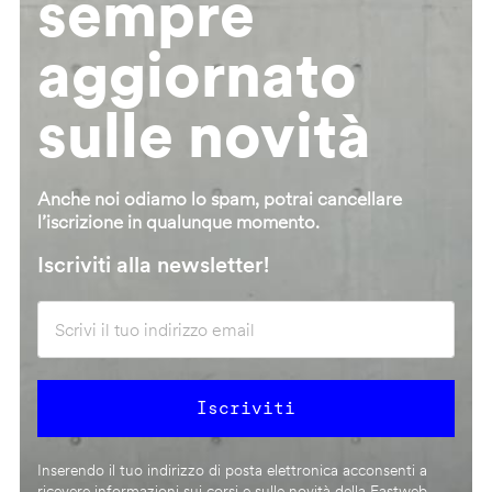
sempre
aggiornato
sulle novità
Anche noi odiamo lo spam, potrai cancellare
l’iscrizione in qualunque momento.
Iscriviti alla newsletter!
Inserendo il tuo indirizzo di posta elettronica acconsenti a
ricevere informazioni sui corsi e sulle novità della Fastweb