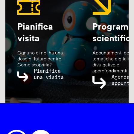
Pianifica
Program
visita
scientific
Ognuno di noi ha una
Appuntamenti dedic
dose di futuro dentro.
tematiche digitali,
Come scoprirla?
divulgative e
Pianifica
approfondimenti.
Agenda
una visita
appunta