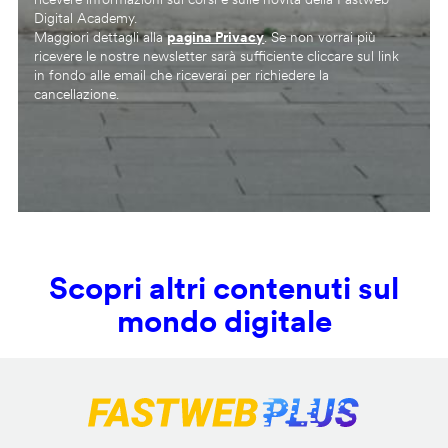
Digital Academy.
Maggiori dettagli alla
pagina Privacy
. Se non vorrai più
ricevere le nostre newsletter sarà sufficiente cliccare sul link
in fondo alle email che riceverai per richiedere la
cancellazione.
Scopri altri contenuti sul
mondo digitale