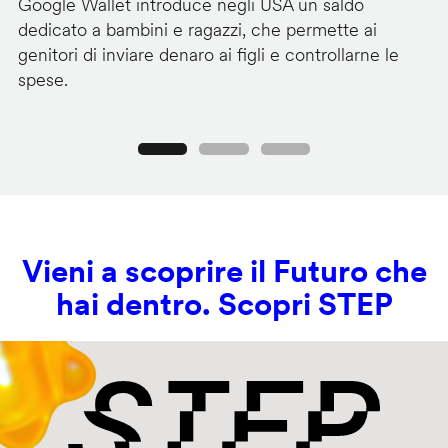
Google Wallet introduce negli USA un saldo
Lo
dedicato a bambini e ragazzi, che permette ai
co
genitori di inviare denaro ai figli e controllarne le
in
spese.
si
Precedente
Seguente
Vieni a scoprire il Futuro che
hai dentro. Scopri STEP