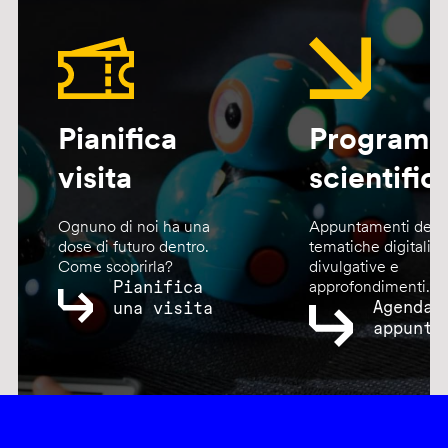
Pianifica
Program
visita
scientific
Ognuno di noi ha una
Appuntamenti dedic
dose di futuro dentro.
tematiche digitali,
Come scoprirla?
divulgative e
Pianifica
approfondimenti.
Agenda
una visita
appunta