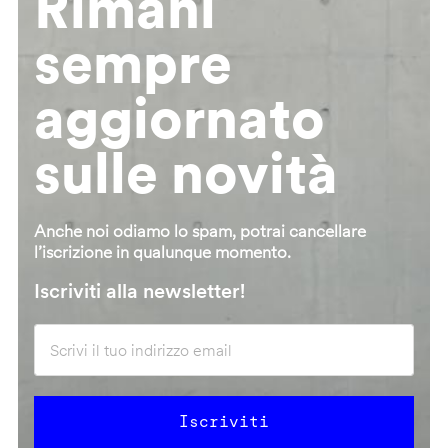
Rimani
sempre
aggiornato
sulle novità
Anche noi odiamo lo spam, potrai cancellare
l’iscrizione in qualunque momento.
Iscriviti alla newsletter!