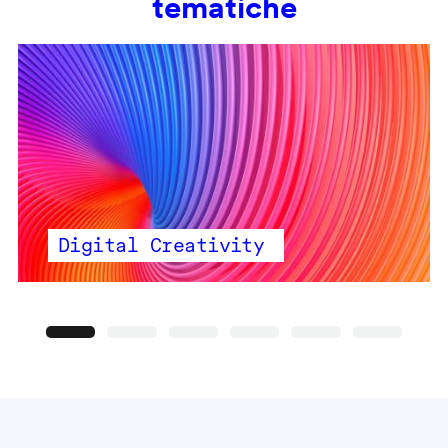
tematiche
Digital Creativity
Precedente
Seguente